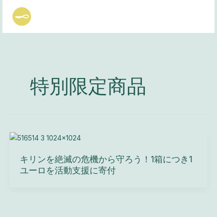
内
MAI
容
MEN
を
ス
キ
ッ
プ
特別限定商品
キリンを絶滅の危機から守ろう！1箱につき1
ユーロを活動支援に寄付