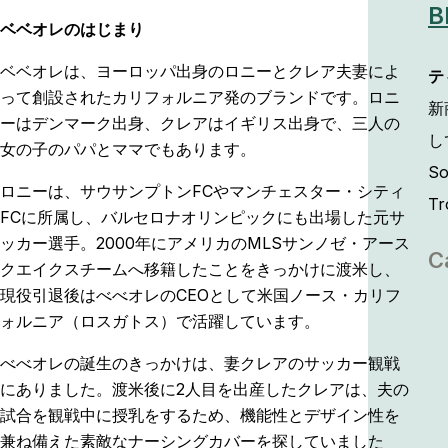
B
ベベオレのはじまり
ベベオレは、ヨーロッパ出身のロニーとクレア夫妻によ
テ
って創設されたカリフォルニア発のブランドです。ロニ
新
ーはデンマーク出身、クレアはイギリス出身で、三人の
し
女の子のパパとママでもあります。
So
ロニーは、サウサンプトンFCやマンチェスター・シティ
Tr
FCに所属し、バルセロナオリンピックにも出場した元サ
ッカー選手。2000年にアメリカのMLSサンノゼ・アース
C
クエイクスチームへ移籍したことをきっかけに渡米し、
現役引退後はべべオレのCEOとして米国ノース・カリフ
ォルニア（ロスガトス）で活躍しています。
べべオレの誕生のきっかけは、妻クレアのサッカー観戦
にありました。渡米後に2人目を出産したクレアは、夫の
試合を観戦中に授乳をするため、機能性とデザイン性を
兼ね備えた素敵なナーシングカバーを探していました