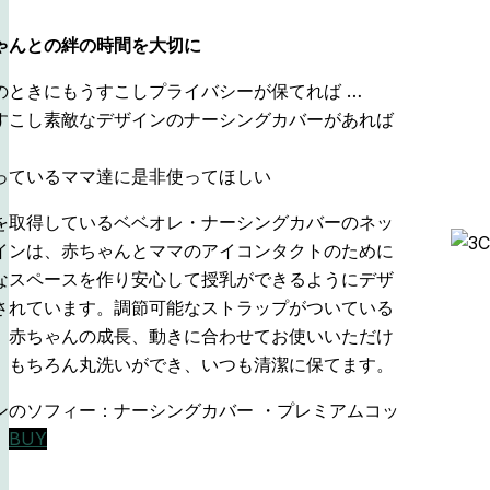
ゃんとの絆の時間を大切に
のときにもうすこしプライバシーが保てれば …
すこし素敵なデザインのナーシングカバーがあれば
っているママ達に是非使ってほしい
を取得しているベベオレ・ナーシングカバーのネッ
インは、赤ちゃんとママのアイコンタクトのために
なスペースを作り安心して授乳ができるようにデザ
されています。調節可能なストラップがついている
、赤ちゃんの成長、動きに合わせてお使いいただけ
。もちろん丸洗いができ、いつも清潔に保てます。
ンのソフィー：ナーシングカバー ・プレミアムコッ
ン
BUY