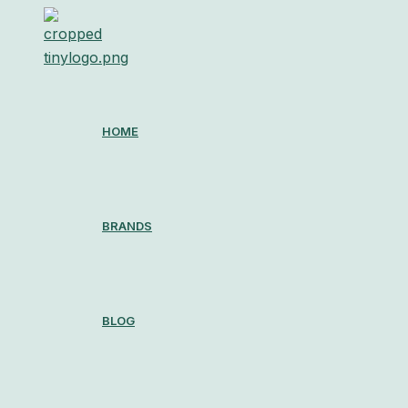
内
容
を
ス
キ
ッ
HOME
プ
BRANDS
BLOG