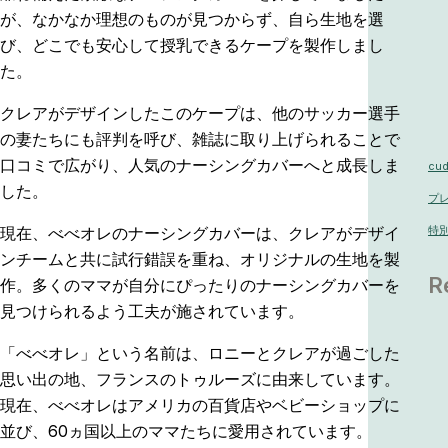
が、なかなか理想のものが見つからず、自ら生地を選
び、どこでも安心して授乳できるケープを製作しまし
た。
クレアがデザインしたこのケープは、他のサッカー選手
の妻たちにも評判を呼び、雑誌に取り上げられることで
口コミで広がり、人気のナーシングカバーへと成長しま
cud
した。
プ
現在、べべオレのナーシングカバーは、クレアがデザイ
特
ンチームと共に試行錯誤を重ね、オリジナルの生地を製
R
作。多くのママが自分にぴったりのナーシングカバーを
見つけられるよう工夫が施されています。
「べべオレ」という名前は、ロニーとクレアが過ごした
思い出の地、フランスのトゥルーズに由来しています。
現在、べべオレはアメリカの百貨店やベビーショップに
並び、60ヵ国以上のママたちに愛用されています。