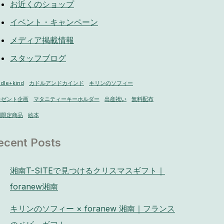
お近くのショップ
イベント・キャンペーン
メディア掲載情報
スタッフブログ
dle+kind
カドルアンドカインド
キリンのソフィー
レゼント企画
マタニティーキーホルダー
出産祝い
無料配布
別限定商品
絵本
ecent Posts
湘南T-SITEで見つけるクリスマスギフト｜
foranew湘南
キリンのソフィー × foranew 湘南｜フランス